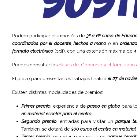
Podrán participar alumnos/as de
3º a 6º curso de Educac
coordinados por el docente
,
hechos a mano
o en
ordenad
formato electrónico
(pdf), con una extensión máxima de
4
Puedes consultar las
Bases del Concurso y el formulario 
El plazo para presentar los trabajos finaliza
el 27 de novi
Existen distintas modalidades de premios:
Primer premio
: experiencia de
paseo en globo
para lo
en material escolar para el centro
.
Segundo premio
: entradas para visitar un
parque te
También, se dotará de
300 euros al centro en material 
Tercer premio
: entradas para visitar un
parque temáti