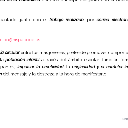
entado, junto con el
trabajo realizado
, por
correo electrón
cion@hispacoop.es
ía circular
entre los más jóvenes, pretende promover comport
 la
población infantil
a través del ámbito escolar. También fom
ipantes,
impulsar la creatividad
, la
originalidad y el carácter i
n
del mensaje y la destreza a la hora de manifestarlo.
SIG