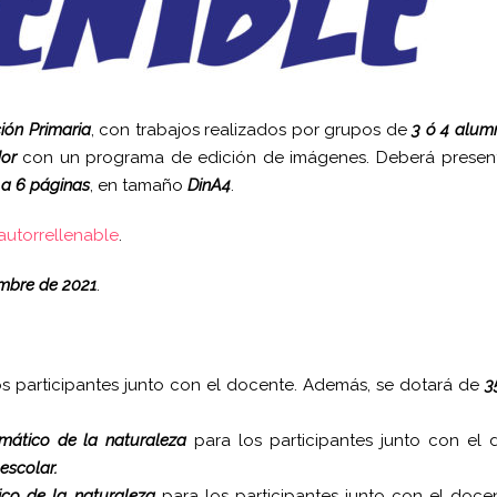
ión Primaria
, con trabajos realizados por grupos de
3 ó 4 alum
or
con un programa de edición de imágenes. Deberá presen
 a 6 páginas
, en tamaño
DinA4
.
autorrellenable
.
embre de 2021
.
s participantes junto con el docente. Además, se dotará de
3
mático de la naturaleza
para los participantes junto con el 
escolar.
co de la naturaleza
para los participantes junto con el docen