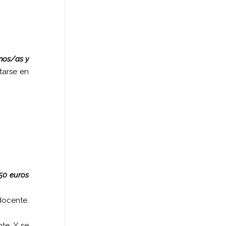
nos/as y
tarse en
50 euros
docente.
te. Y se