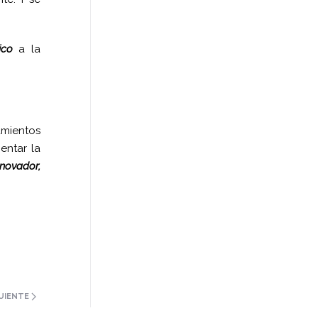
ico
a la
amientos
entar la
nnovador,
UIENTE